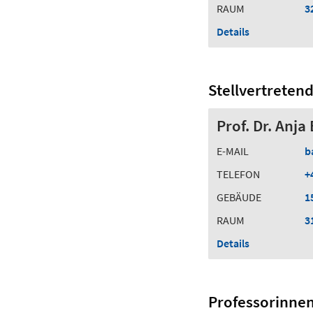
RAUM
3
Details
Stellvertreten
Prof. Dr. Anj
E-MAIL
b
TELEFON
+
GEBÄUDE
1
RAUM
3
Details
Professorinne