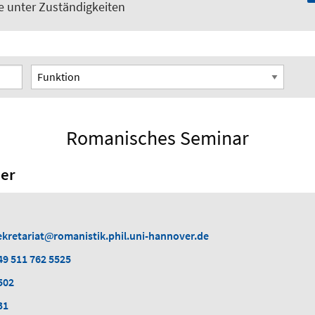
ie unter Zuständigkeiten
Funktion
Romanisches Seminar
er
ekretariat
romanistik.phil.uni-hannover.de
49 511 762 5525
502
31