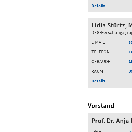
Details
Lidia Stürtz, 
DFG-Forschungsgrup
E-MAIL
s
TELEFON
+
GEBÄUDE
1
RAUM
3
Details
Vorstand
Prof. Dr. Anj
E-MAIL
b