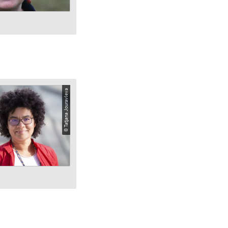
© Tatjana Jouravleva