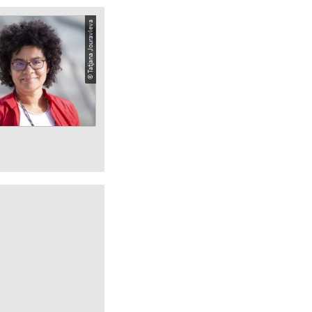
© Tatjana Jouravleva