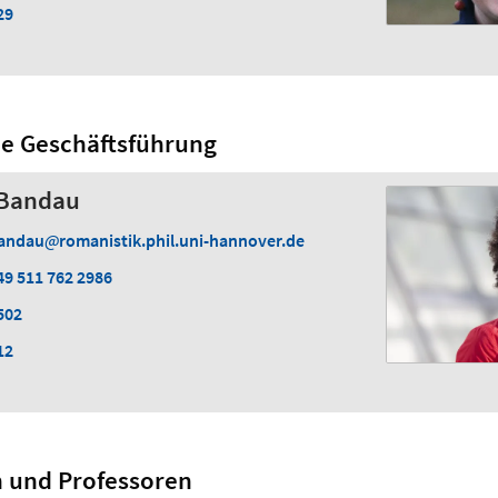
29
de Geschäftsführung
a Bandau
andau
romanistik.phil.uni-hannover.de
49 511 762 2986
502
12
n und Professoren