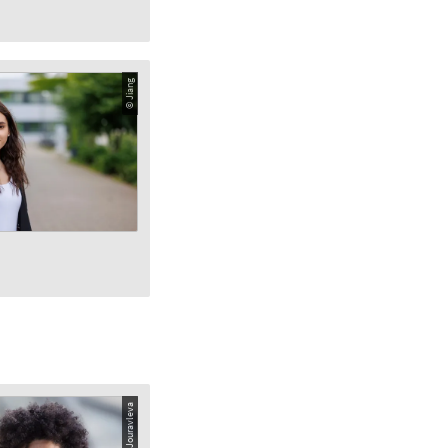
© Jiang
© Tatjana Jouravleva