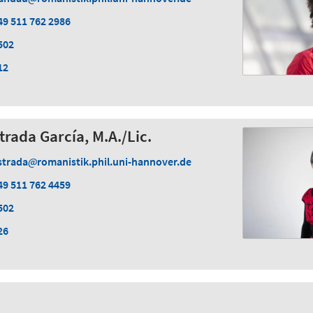
49 511 762 2986
502
12
trada García, M.A./Lic.
strada
romanistik.phil.uni-hannover.de
49 511 762 4459
502
26