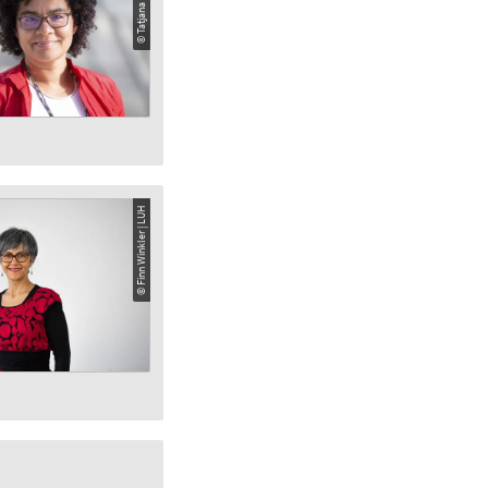
© Finn Winkler | LUH