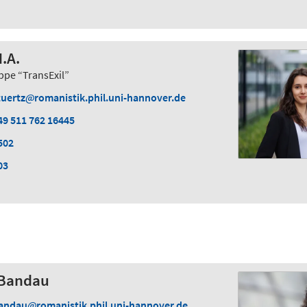
M.A.
pe “TransExil”
tuertz
romanistik.phil.uni-hannover.de
49 511 762 16445
502
03
a Bandau
andau
romanistik.phil.uni-hannover.de