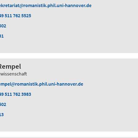
ekretariat
romanistik.phil.uni-hannover.de
49 511 762 5525
502
31
 Rempel
rwissenschaft
empel
romanistik.phil.uni-hannover.de
49 511 762 3983
502
13