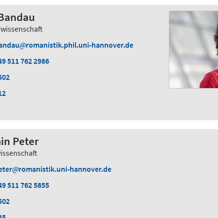
a Bandau
rwissenschaft
andau
romanistik.phil.uni-hannover.de
49 511 762 2986
502
12
in Peter
issenschaft
eter
romanistik.uni-hannover.de
49 511 762 5855
502
35