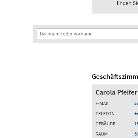
finden S
Suchfilter
Nachname oder Vorname
Geschäftszimm
Carola Pfeifer
E-MAIL
s
TELEFON
+
GEBÄUDE
1
RAUM
3