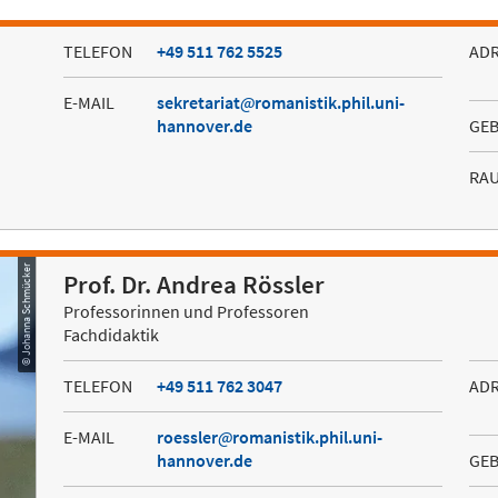
TELEFON
+49 511 762 5525
AD
E-MAIL
sekretariat
romanistik.phil.uni-
hannover.de
GE
RA
© Johanna Schmücker
Prof. Dr. Andrea Rössler
Professorinnen und Professoren
Fachdidaktik
TELEFON
+49 511 762 3047
AD
E-MAIL
roessler
romanistik.phil.uni-
hannover.de
GE