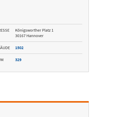
RESSE
Königsworther Platz 1
30167 Hannover
BÄUDE
1502
UM
329