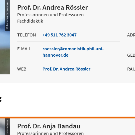
© Johanna Schmücker
Prof. Dr. Andrea Rössler
Professorinnen und Professoren
Fachdidaktik
TELEFON
+49 511 762 3047
AD
E-MAIL
roessler
romanistik.phil.uni-
hannover.de
GE
WEB
Prof. Dr. Andrea Rössler
RA
g
© Tatjana Jouravleva
Prof. Dr. Anja Bandau
Professorinnen und Professoren