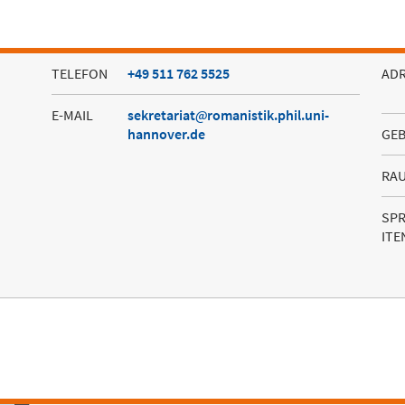
TELEFON
+49 511 762 5525
AD
E-MAIL
sekretariat
romanistik.phil.uni-
hannover.de
GE
RA
SP
ITE