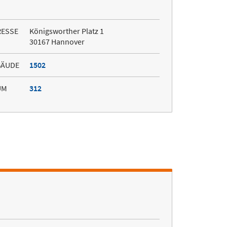
RESSE
Königsworther Platz 1
30167 Hannover
BÄUDE
1502
UM
312