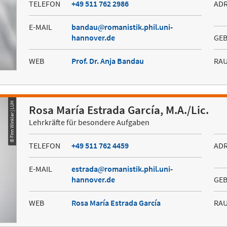
TELEFON
+49 511 762 2986
AD
E-MAIL
bandau
romanistik.phil.uni-
hannover.de
GE
WEB
Prof. Dr. Anja Bandau
RA
© Finn Winkler | LUH
Rosa María Estrada García, M.A./Lic.
Lehrkräfte für besondere Aufgaben
TELEFON
+49 511 762 4459
AD
E-MAIL
estrada
romanistik.phil.uni-
hannover.de
GE
WEB
Rosa María Estrada García
RA