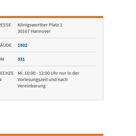
RESSE
Königsworther Platz 1
30167 Hannover
BÄUDE
1502
UM
331
RECHZE
Mi. 10:00 - 12:00 Uhr nur in der
N
Vorlesungszeit und nach
Vereinbarung