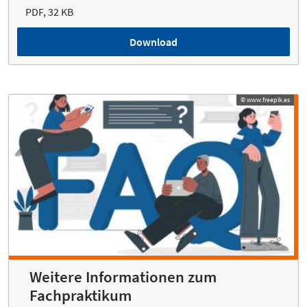
PDF, 32 KB
Download
© www.freepik.es
© www.freepik.es
Weitere Informationen zum
Fachpraktikum