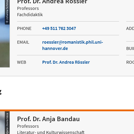
© Johanna Schmücker
Prof. Dr. Andrea Rössler
Professors
Fachdidaktik
PHONE
+49 511 762 3047
AD
EMAIL
roessler
romanistik.phil.uni-
hannover.de
BUI
WEB
Prof. Dr. Andrea Rössler
RO
g
© Tatjana Jouravleva
Prof. Dr. Anja Bandau
Professors
Literatur- und Kulturwissenschaft