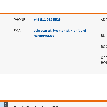
PHONE
+49 511 762 5525
AD
EMAIL
sekretariat
romanistik.phil.uni-
hannover.de
BUI
RO
OFF
HO