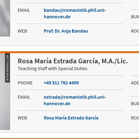
EMAIL
bandau
romanistik.phil.uni-
hannover.de
BUI
WEB
Prof. Dr. Anja Bandau
RO
© Finn Winkler | LUH
Rosa María Estrada García, M.A./Lic.
Teaching Staff with Special Duties
PHONE
+49 511 762 4459
AD
EMAIL
estrada
romanistik.phil.uni-
hannover.de
BUI
WEB
Rosa María Estrada García
RO