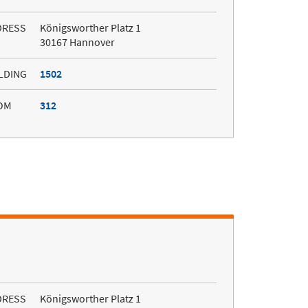
DRESS
Königsworther Platz 1
30167 Hannover
LDING
1502
OM
312
DRESS
Königsworther Platz 1