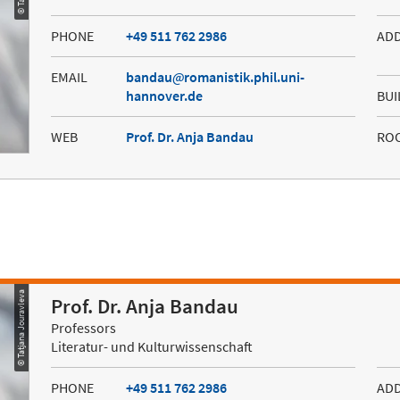
PHONE
+49 511 762 2986
AD
EMAIL
bandau
romanistik.phil.uni-
hannover.de
BUI
WEB
Prof. Dr. Anja Bandau
RO
© Tatjana Jouravleva
Prof. Dr. Anja Bandau
Professors
Literatur- und Kulturwissenschaft
PHONE
+49 511 762 2986
AD