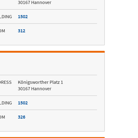
30167 Hannover
LDING
1502
OM
312
DRESS
Königsworther Platz 1
30167 Hannover
LDING
1502
OM
326