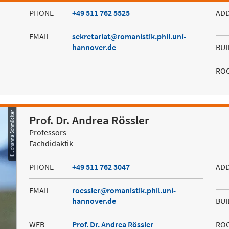
PHONE
+49 511 762 5525
AD
EMAIL
sekretariat
romanistik.phil.uni-
hannover.de
BUI
RO
© Johanna Schmücker
Prof. Dr. Andrea Rössler
Professors
Fachdidaktik
PHONE
+49 511 762 3047
AD
EMAIL
roessler
romanistik.phil.uni-
hannover.de
BUI
WEB
Prof. Dr. Andrea Rössler
RO