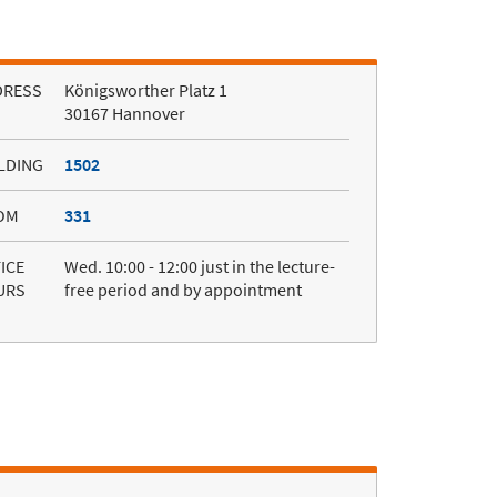
DRESS
Königsworther Platz 1
30167 Hannover
LDING
1502
OM
331
ICE
Wed. 10:00 - 12:00 just in the lecture-
URS
free period and by appointment