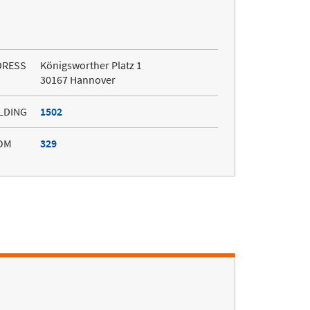
DRESS
Königsworther Platz 1
30167 Hannover
LDING
1502
OM
329