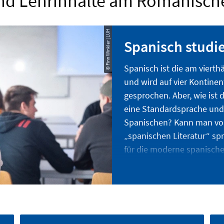
und Lehrinhalte am Romanisch
© Finn Winkler | LUH
Spanisch studi
Spanisch ist die am viert
und wird auf vier Kontine
gesprochen. Aber, wie ist 
eine Standardsprache und 
Spanischen? Kann man von
„spanischen Literatur“ s
für die moderne spanische 
mágico“? Wie kann man erf
Unterricht vermitteln?
Dies ist nur eine kleine A
einem Spanischstudium be
nicht nur literarische und 