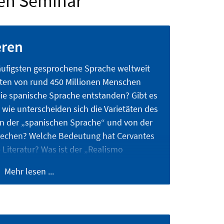
en Seminar
eren
häufigsten gesprochene Sprache weltweit
nten von rund 450 Millionen Menschen
die spanische Sprache entstanden? Gibt es
wie unterscheiden sich die Varietäten des
 der „spanischen Sprache“ und von der
prechen? Welche Bedeutung hat Cervantes
Literatur? Was ist der „Realismo
olgreich die spanische Sprache im
Mehr lesen ...
uswahl an Fragen, mit denen man sich in
schäftigt. Es werden in diesem Studium
fachwissenschaftliche Texte analysiert,