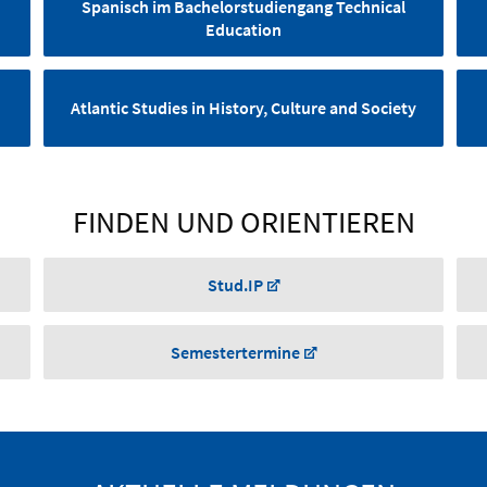
Spanisch im Bachelorstudiengang Technical
sondern auch die Spanischk
Education
Atlantic Studies in History, Culture and Society
FINDEN UND ORIENTIEREN
Stud.IP
Semestertermine