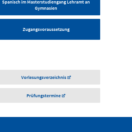
Spanisch im Masterstudiengang Lehramt an
enntnisse vertieft und perfektioniert.
Gymnasien
Zugangsvoraussetzung
Vorlesungsverzeichnis
Prüfungstermine